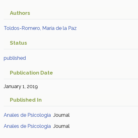
el perfil de la victimización
Academic Article in Scopus
Authors
Toldos-Romero, María de la Paz
Status
published
Publication Date
January 1, 2019
Published In
Anales de Psicologia
Journal
Anales de Psicologia
Journal