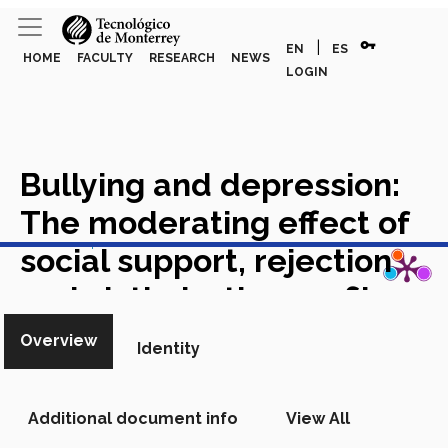
vpn_key
|
EN
ES
HOME
FACULTY
RESEARCH
NEWS
LOGIN
Bullying and depression:
The moderating effect of
View in Scopus
social support, rejection
and victimization profile
Acoso escolar y depresión:
Overview
Identity
el efecto moderador del
apoyo social, el rechazo y
Additional document info
View All