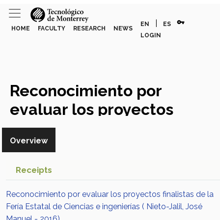
vpn_key
|
EN
ES
HOME
FACULTY
RESEARCH
NEWS
LOGIN
Reconocimiento por
evaluar los proyectos
finalistas de la Fería Estatal
Overview
de Ciencias e ingenierías
Award or Honor
Receipts
Reconocimiento por evaluar los proyectos finalistas de la
Fería Estatal de Ciencias e ingenierías ( Nieto-Jalil, José
Manuel - 2016)