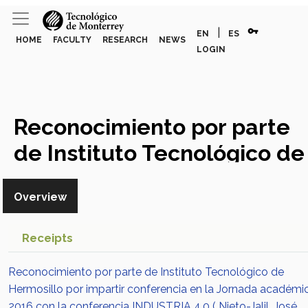
vpn_key
|
EN
ES
HOME
FACULTY
RESEARCH
NEWS
LOGIN
Reconocimiento por parte
de Instituto Tecnológico de
Hermosillo por impartir
Overview
conferencia en la Jornada
académica 2016 con la
Receipts
conferencia INDUSTRIA 4.0
Reconocimiento por parte de Instituto Tecnológico de
Award or Honor
Hermosillo por impartir conferencia en la Jornada académi
2016 con la conferencia INDUSTRIA 4.0 ( Nieto-Jalil, José