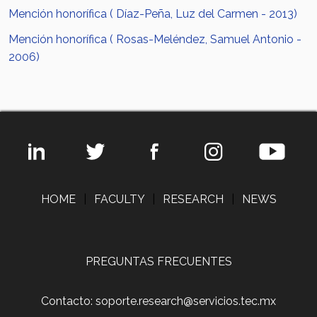
Mención honorífica ( Díaz-Peña, Luz del Carmen - 2013)
Mención honorífica ( Rosas-Meléndez, Samuel Antonio -
2006)
HOME
|
FACULTY
|
RESEARCH
|
NEWS
PREGUNTAS FRECUENTES
Contacto: soporte.research@servicios.tec.mx