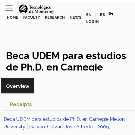
vpn_key
|
EN
ES
HOME
FACULTY
RESEARCH
NEWS
LOGIN
Beca UDEM para estudios
de Ph.D. en Carnegie
Mellon University
Award or
Overview
Honor
Receipts
Beca UDEM para estudios de Ph.D. en Carnegie Mellon
University ( Galván-Galván, José Alfredo - 2009)