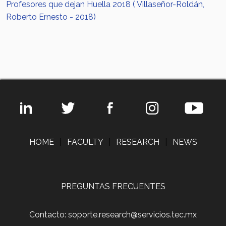
Profesores que dejan Huella 2018 ( Villaseñor-Roldán,
Roberto Ernesto - 2018)
HOME
|
FACULTY
|
RESEARCH
|
NEWS
PREGUNTAS FRECUENTES
Contacto: soporte.research@servicios.tec.mx