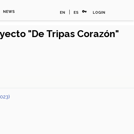
vpn_key
|
NEWS
EN
ES
LOGIN
yecto "De Tripas Corazón"
2023)