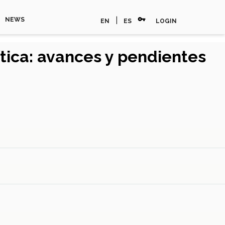
vpn_key
|
NEWS
EN
ES
LOGIN
ítica: avances y pendientes