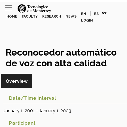
vpn_key
|
EN
ES
HOME
FACULTY
RESEARCH
NEWS
LOGIN
Reconocedor automático
de voz con alta calidad
para el idioma español
Overview
Research Project
Date/time Interval
January 1, 2001 - January 1, 2003
Participant