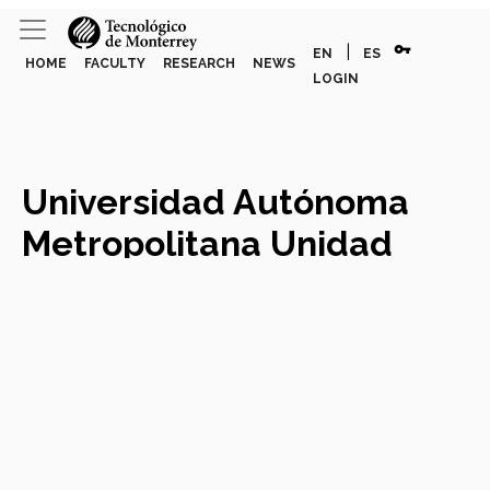
vpn_key
|
EN
ES
HOME
FACULTY
RESEARCH
NEWS
LOGIN
Universidad Autónoma
Metropolitana Unidad
Iztapalapa
University