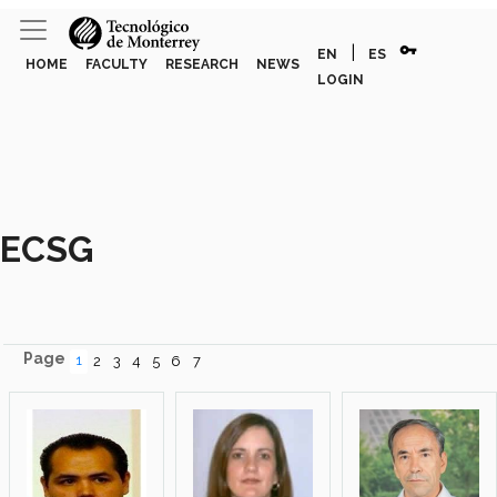
vpn_key
|
EN
ES
HOME
FACULTY
RESEARCH
NEWS
LOGIN
ECSG
Page
1
2
3
4
5
6
7