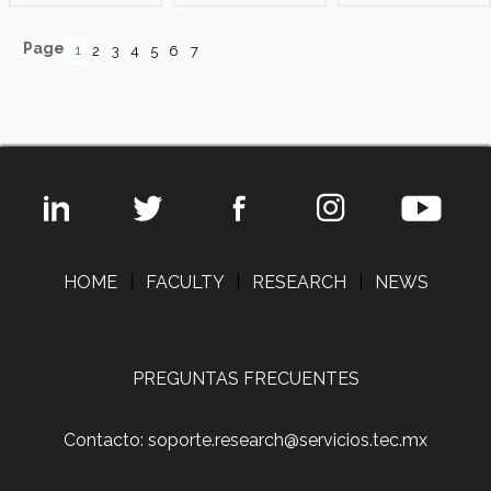
Page
1
2
3
4
5
6
7
HOME
|
FACULTY
|
RESEARCH
|
NEWS
PREGUNTAS FRECUENTES
Contacto: soporte.research@servicios.tec.mx