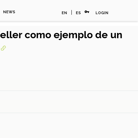
vpn_key
|
NEWS
EN
ES
LOGIN
feller como ejemplo de un