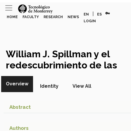
vpn_key
|
EN
ES
HOME
FACULTY
RESEARCH
NEWS
LOGIN
William J. Spillman y el
redescubrimiento de las
leyes mendelianas en el
Overview
contexto norteamericano
Identity
View All
Academic Article
Abstract
Authors