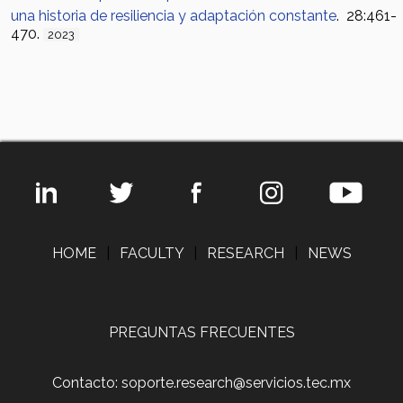
una historia de resiliencia y adaptación constante
. 28:461-
470.
2023
HOME
|
FACULTY
|
RESEARCH
|
NEWS
PREGUNTAS FRECUENTES
Contacto: soporte.research@servicios.tec.mx