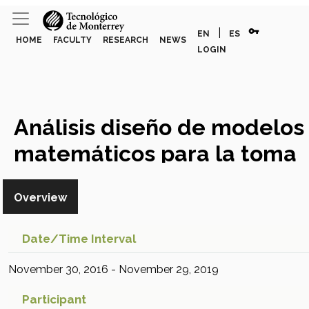
vpn_key
|
EN
ES
HOME
FACULTY
RESEARCH
NEWS
LOGIN
Análisis diseño de modelos
matemáticos para la toma
de decisiones en logística
Overview
humanitaria
Research Project
Date/time Interval
November 30, 2016 - November 29, 2019
Participant