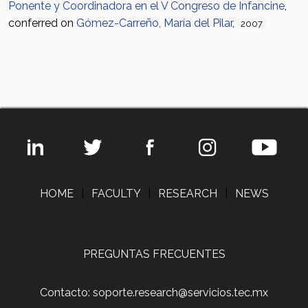
Ponente y Coordinadora en el V Congreso de Infancine
,
conferred on
Gómez-Carreño, María del Pilar
,
2007
HOME
|
FACULTY
|
RESEARCH
|
NEWS
PREGUNTAS FRECUENTES
Contacto: soporte.research@servicios.tec.mx