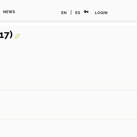
vpn_key
|
NEWS
EN
ES
LOGIN
17)